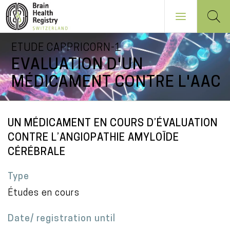
Skip
ETUDE CAPPRICORN-1
to
EVALUATION D'UN
main
MÉDICAMENT CONTRE L'AAC
content
NAVIGATION
PRINCIPALE
UN MÉDICAMENT EN COURS D’ÉVALUATION
CONTRE L’ANGIOPATHIE AMYLOÏDE
CÉRÉBRALE
Type
Études en cours
Date/ registration until