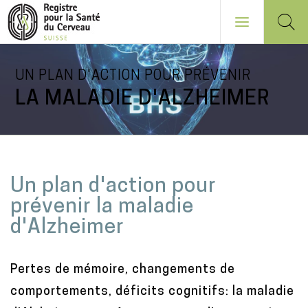
Aller
UN PLAN D'ACTION POUR PRÉVENIR
au
LA MALADIE D'ALZHEIMER
contenu
principal
NAVIGATION
PRINCIPALE
M
Un plan d'action pour
a
prévenir la maladie
i
d'Alzheimer
n
c
Pertes de mémoire, changements de
o
comportements, déficits cognitifs: la maladie
n