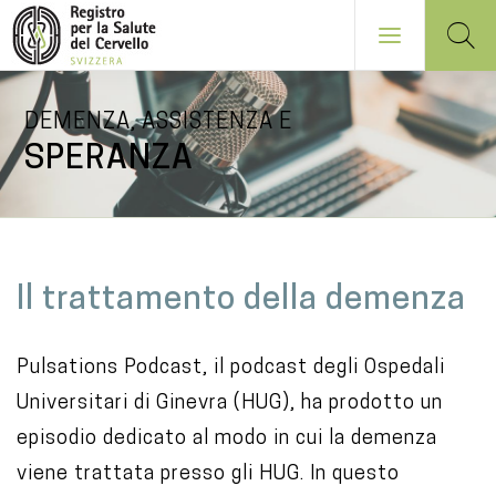
Salta
DEMENZA, ASSISTENZA E
al
SPERANZA
contenuto
principale
NAVIGATION
PRINCIPALE
M
Il trattamento della demenza
a
i
Pulsations Podcast, il podcast degli Ospedali
n
Universitari di Ginevra (HUG), ha prodotto un
c
episodio dedicato al modo in cui la demenza
o
viene trattata presso gli HUG. In questo
n