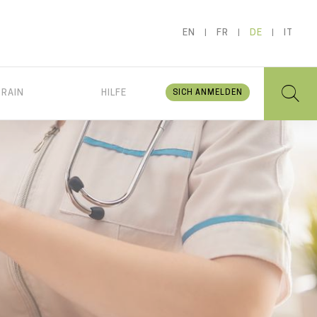
EN
FR
DE
IT
BRAIN
HILFE
SICH ANMELDEN