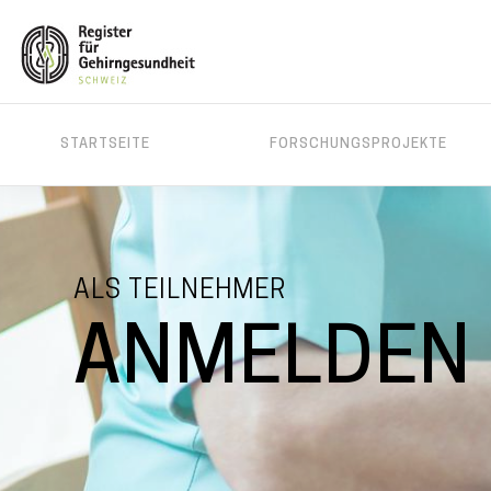
MAIN
STARTSEITE
FORSCHUNGSPROJEKTE
MENU
Direkt
zum
Inhalt
ALS TEILNEHMER
ANMELDEN