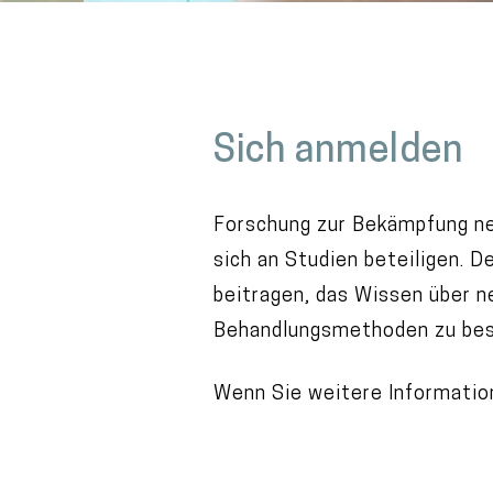
M
a
Sich anmelden
i
n
c
Forschung zur Bekämpfung neu
o
sich an Studien beteiligen. D
n
beitragen, das Wissen über n
t
Behandlungsmethoden zu bes
e
Wenn Sie weitere Informatio
n
t