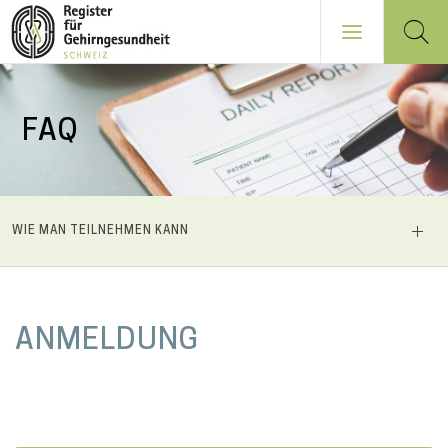
Direkt
zum
FAQ
Inhalt
NAVIGATION
WIE MAN TEILNEHMEN KANN
PRINCIPALE
M
ANMELDUNG
a
i
n
c