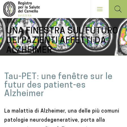
TAU-PET
Salta
UNA FINESTRA SUL FUTURO
al
DEI PAZIENTI AFFETTI DA
contenuto
ALZHEIMER
principale
NAVIGATION
PRINCIPALE
M
Tau-PET: une fenêtre sur le
a
futur des patient-es
i
Alzheimer
n
c
La malattia di Alzheimer, una delle più comuni
o
patologie neurodegenerative, porta alla
n