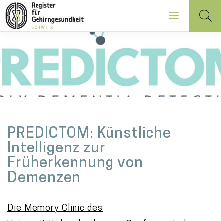
Direkt
zum
Inhalt
NAVIGATION
PRINCIPALE
M
PREDICTOM: Künstliche
a
Intelligenz zur
i
Früherkennung von
n
Demenzen
c
o
Die Memory Clinic des
n