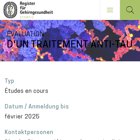
Direkt
EVALUATION
zum
D'UN TRAITEMENT ANTI-TAU
Inhalt
NAVIGATION
PRINCIPALE
Typ
Études en cours
Datum / Anmeldung bis
février 2025
Kontaktpersonen