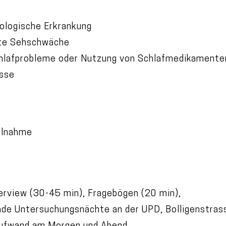
rologische Erkrankung
erte Sehschwäche
hlafprobleme oder Nutzung von Schlafmedikamente
isse
eilnahme
erview (30-45 min), Fragebögen (20 min),
ende Untersuchungsnächte an der UPD, Bolligenstra