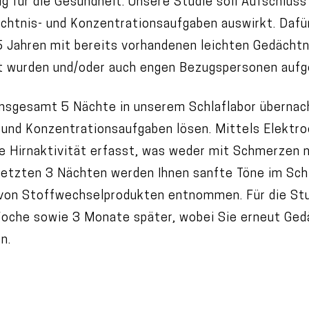
ig für die Gesundheit. Unsere Studie soll Aufschluss
chtnis- und Konzentrationsaufgaben auswirkt. Dafür
 Jahren mit bereits vorhandenen leichten Gedächtn
t wurden und/oder auch engen Bezugspersonen aufge
insgesamt 5 Nächte in unserem Schlaflabor übernac
 und Konzentrationsaufgaben lösen. Mittels Elektro
e Hirnaktivität erfasst, was weder mit Schmerzen 
 letzten 3 Nächten werden Ihnen sanfte Töne im Schl
 von Stoffwechselprodukten entnommen. Für die Stud
Woche sowie 3 Monate später, wobei Sie erneut Ged
n.